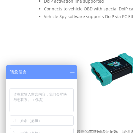
DoIP activation line supported
Connects to vehicle OBD with special DoIP c
Vehicle Spy software supports DoIP via PC Et
请您留言
neoVI FIRE 2
neoVI FIRE 2是我们最新的车载网络适配器，提供多