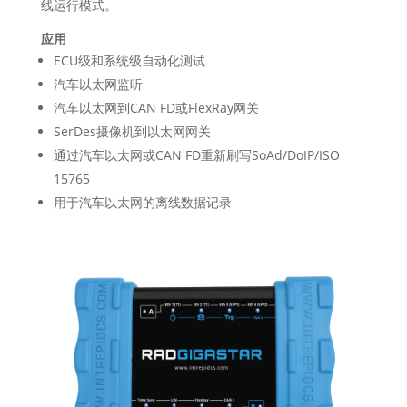
线运行模式。
应用
ECU级和系统级自动化测试
汽车以太网监听
汽车以太网到CAN FD或FlexRay网关
SerDes摄像机到以太网网关
通过汽车以太网或CAN FD重新刷写SoAd/DoIP/ISO
15765
用于汽车以太网的离线数据记录