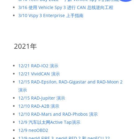
3/16 使用 Vehicle Spy 3 进行 CAN 总线逆向工程
3/10 Vspy 3 Enterprise 上手指南
2021年
12/21 RAD-IO2 演示
12/21 VividCAN 演示
12/15 RAD-Epsilon, RAD-Gigastar and RAD-Moon 2
演示
12/15 RAD-Jupiter 演示
12/10 RAD-A2B 演示
12/10 RAD-Mars and RAD-Phobos 演示
12/9 汽车以太网Active Tap演示
12/9 neoOBD2
12/9 neoVI FIRE 3, neoVI RED 2 和 neoECU 22