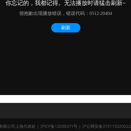
制系统有限公司上海代表处 |
沪ICP备12038371号
|
沪公网安备31011502002